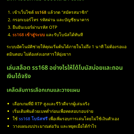
เข้าเว็บไซต์
ss168
แล้วกด “สมัครสมาชิก”
กรอกเบอร์โทร รหัสผ่าน และบัญชีธนาคาร
ยืนยันเบอร์ผ่านรหัส OTP
ss168 เข้าสู่ระบบ
และรับโบนัสได้ทันที
ระบบอัตโนมัติช่วยให้คุณเริ่มต้นได้ภายในไม่ถึง 1 นาที ไม่ต้องรอแอ
ดมินตอบ ไม่ต้องส่งเอกสารให้ยุ่งยาก
เล่นสล็อต ss168 อย่างไรให้ได้โบนัสบ่อยและถอน
เงินได้จริง
เคล็ดลับการเลือกเกมและวางแผน
เลือกเกมที่มี RTP สูงและรีวิวดีจากผู้เล่นจริง
เริ่มเดิมพันด้วยเบทต่ำก่อนเพื่อทดสอบรอบจ่าย
ใช้
ss168 โบนัสฟรี
เพื่อเพิ่มรอบการเล่นโดยไม่ใช้เงินตัวเอง
วางแผนงบประมาณต่อวัน และหยุดเมื่อได้กำไร