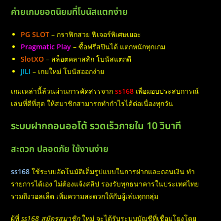
ค่ายเกมยอดนิยมที่โบนัสแตกง่าย
PG SLOT
– กราฟิกสวย ฟีเจอร์พิเศษเยอะ
Pragmatic Play
– ซื้อฟรีสปินได้ แตกหนักทุกเกม
SlotXO
– สล็อตคลาสสิก โบนัสแตกดี
JILI
– เกมใหม่ โบนัสออกง่าย
เกมเหล่านี้ล้วนผ่านการคัดสรรจาก
ss168
เพื่อมอบประสบการณ์
เล่นที่ดีที่สุด ให้สมาชิกสามารถทำกำไรได้ต่อเนื่องทุกวัน
ระบบฝากถอนออโต้ รวดเร็วภายใน 10 วินาที
สะดวก ปลอดภัย ใช้งานง่าย
ss168
ใช้ระบบอัตโนมัติเต็มรูปแบบในการฝากและถอนเงิน ทำ
รายการได้เอง ไม่ต้องแจ้งสลิป รองรับทุกธนาคารในประเทศไทย
รวมถึงวอลเล็ต เพิ่มความสะดวกให้กับผู้เล่นทุกกลุ่ม
ผู้ที่
ss168 สมัครสมาชิก
ใหม่ จะได้รับระบบบัญชีที่เชื่อมโยงโดย