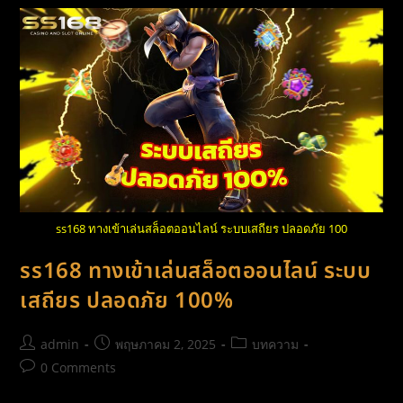
ss168 ทางเข้าเล่นสล็อตออนไลน์ ระบบเสถียร ปลอดภัย 100
ss168 ทางเข้าเล่นสล็อตออนไลน์ ระบบ
เสถียร ปลอดภัย 100%
admin
พฤษภาคม 2, 2025
บทความ
0 Comments