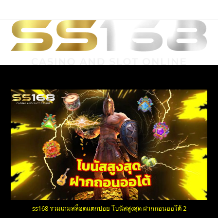
ss168 รวมเกมสล็อตแตกบ่อย โบนัสสูงสุด ฝากถอนออโต้ 2