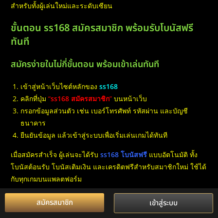
สำหรับทั้งผู้เล่นใหม่และระดับเซียน
ขั้นตอน ss168 สมัครสมาชิก พร้อมรับโบนัสฟรี
ทันที
สมัครง่ายในไม่กี่ขั้นตอน พร้อมเข้าเล่นทันที
เข้าสู่หน้าเว็บไซต์หลักของ
ss168
คลิกที่ปุ่ม
“
ss168 สมัครสมาชิก
”
บนหน้าเว็บ
กรอกข้อมูลส่วนตัว เช่น เบอร์โทรศัพท์ รหัสผ่าน และบัญชี
ธนาคาร
ยืนยันข้อมูล แล้วเข้าสู่ระบบเพื่อเริ่มเล่นเกมได้ทันที
เมื่อสมัครสำเร็จ ผู้เล่นจะได้รับ
ss168 โบนัสฟรี
แบบอัตโนมัติ ทั้ง
โบนัสต้อนรับ โบนัสเติมเงิน และเครดิตฟรีสำหรับสมาชิกใหม่ ใช้ได้
กับทุกเกมบนแพลตฟอร์ม
วิธีใช้งาน ss168 เข้าสู่ระบบ พร้อมระบบความ
สมัครสมาชิก
เข้าสู่ระบบ
ปลอดภัยสูงสุด