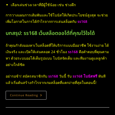
เลือกเล่นช่วงเวลาที่มีผู้ใช้น้อย เช่น ช่วงดึก
การวางแผนการเดิมพันและใช้โบนัสให้เกิดประโยชน์สูงสุด จะช่วย
เพิ่มโอกาสในการได้กำไรจากการเล่นสล็อตกับ
ss168
บทสรุป: ss168 เว็บสล็อตออโต้ที่คุณไว้ใจได้
ถ้าคุณกำลังมองหาเว็บสล็อตที่ให้บริการแบบมืออาชีพ ใช้งานง่าย ได้
เงินจริง และเปิดให้เล่นตลอด 24 ชั่วโมง
ss168
คือคำตอบที่คุณตาม
หา ด้วยระบบออโต้เต็มรูปแบบ โบนัสจัดเต็ม และทีมงานดูแลลูกค้า
อย่างใกล้ชิด
อย่ารอช้า! สมัครสมาชิกกับ
ss168
วันนี้ รับ
ss168 โบนัสฟรี
ทันที
แล้วเริ่มต้นสร้างกำไรจากเกมสล็อตที่แตกง่ายที่สุดในตอนนี้!
Continue Reading