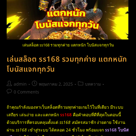
เล่นสล็อต ss168 รวมทุกค่าย แตกหนัก โบนัสแจกทุกวัน
เล่นสล็อต ss168 รวมทุกค่าย แตกหนัก
โบนัสแจกทุกวัน
admin
พฤษภาคม 2, 2025
บทความ
0 Comments
ถ้าคุณกำลังมองหาเว็บสล็อตที่รวมทุกค่ายเกมไว้ในที่เดียว มีระบบ
เสถียร เล่นง่าย และแตกหนัก
ss168
คือคำตอบที่ดีที่สุดในตอนนี้
ด้วยบริการที่ครอบคลุมตั้งแต่
ss168 สมัครสมาชิก
ง่ายดาย ใช้งาน
ผ่าน
ss168 เข้าสู่ระบบ
ได้ตลอด 24 ชั่วโมง พร้อมแจก
ss168 โบนัส