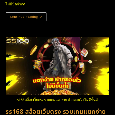
ไม่มีขีดจำกัด!
Continue Reading
ss168 สล็อตเว็บตรง รวมเกมแตกง่าย ฝากถอนไว ไม่มีขั้นต่ำ
ss168 สล็อตเว็บตรง รวมเกมแตกง่าย