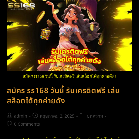
สมัคร ss168 วันนี้ รับเครดิตฟรี เล่นสล็อตได้ทุกค่ายดัง 1
สมัคร ss168 วันนี้ รับเครดิตฟรี เล่น
สล็อตได้ทุกค่ายดัง
admin
พฤษภาคม 2, 2025
บทความ
0 Comments