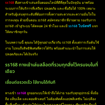
ss168
คือทางเข้าเล่นสล็อตออนไลน์ที่ดีที่สุดในปัจจุบัน มาพร้อม
ระบบการให้บริการที่เสถียร ปลอดภัย และเชื่อถือได้ 100% เหมาะ
สำหรับผู้เล่นทุกระดับที่ต้องการทั้งความสะดวกและความมั่นใจใน
การลงทุน ด้วยขั้นตอน
ss168 สมัครสมาชิก
ที่ง่ายดาย รองรับการ
ss168 เข้าสู่ระบบ
ได้ตลอด 24 ชั่วโมง และมี
ss168 โบนัสฟรี
แจก
ให้สมาชิกทุกวัน
ในบทความนี้ คุณจะได้รู้ทุกอย่างเกี่ยวกับ ss168 ตั้งแต่การเริ่มต้นใช้
งาน ไปจนถึงสิทธิพิเศษที่ควรได้รับ พร้อมคำแนะนำในการเล่นให้
ปลอดภัยและได้เงินจริง
ss168 ทางเข้าเล่นสล็อตที่รวมทุกสิ่งไว้ครบจบในที่
เดียว
เชื่อมต่อรวดเร็ว ใช้งานได้ทันที
ทางเข้า
ss168
ถูกออกแบบให้เข้าถึงได้ง่าย รองรับทุกอุปกรณ์ ทั้งมือ
ถือ แท็บเล็ต และคอมพิวเตอร์ ไม่ต้องติดตั้งแอปพลิเคชัน ไม่เปลือง
พื้นที่เครื่อง เข้าเล่นได้ผ่านเว็บบราวเซอร์โดยตรง เพียงคลิกเดียวก็